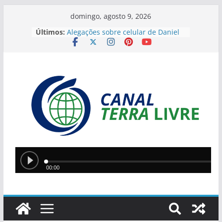
domingo, agosto 9, 2026
Últimos:
Alegações sobre celular de Daniel
Vorcaro levantam especulações
sobre Alexandre de Moraes
Ponte Metálica terá novo bloqueio
neste sábado para finalizar
manutenção
Operação da PM encontra
plantação de maconha e apreende
armas na zona rural de São
Raimundo Nonato
JEPIs 2026 movimentam Teresina
com disputas em 12 modalidades
neste fim de semana
Lula e Alcolumbre retomam diálogo
em encontro na casa de Alexandre
de Moraes