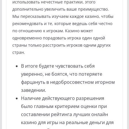
использовать нечестные практики, этого
дополнительно увеличить ваше преимущество.
Мы пересказывать изучаем каждое казино, чтобы
рекомендовать и те, которые ведешь себя честно
по отношению к игрокам. Казино может
одновременно порадовать игрока один одной
страны только расстроить игроков одним других
стран.
В итоге будете чувствовать себя
уверенно, не боятся, что потеряете
фарцануть в недобросовестном игорном
заведении.
Наличие действующего разрешения
было главным критерием оценки при
составлении рейтинга лучших онлайн
казино для игры на реальные деньги для