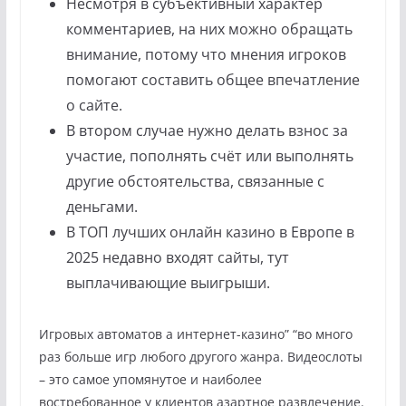
Несмотря в субъективный характер
комментариев, на них можно обращать
внимание, потому что мнения игроков
помогают составить общее впечатление
о сайте.
В втором случае нужно делать взнос за
участие, пополнять счёт или выполнять
другие обстоятельства, связанные с
деньгами.
В ТОП лучших онлайн казино в Европе в
2025 недавно входят сайты, тут
выплачивающие выигрыши.
Игровых автоматов а интернет-казино” “во много
раз больше игр любого другого жанра. Видеослоты
– это самое упомянутое и наиболее
востребованное у клиентов азартное развлечение.