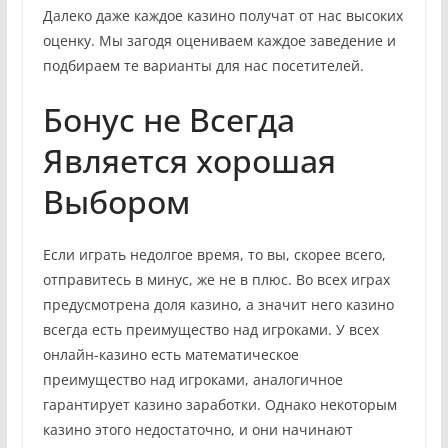
Далеко даже каждое казино получат от нас высоких
оценку. Мы загодя оцениваем каждое заведение и
подбираем те варианты для нас посетителей.
Бонус не Всегда
Является хорошая
Выбором
Если играть недолгое время, то вы, скорее всего,
отправитесь в минус, же не в плюс. Во всех играх
предусмотрена доля казино, а значит него казино
всегда есть преимущество над игроками. У всех
онлайн-казино есть математическое
преимущество над игроками, аналогичное
гарантирует казино заработки. Однако некоторым
казино этого недостаточно, и они начинают