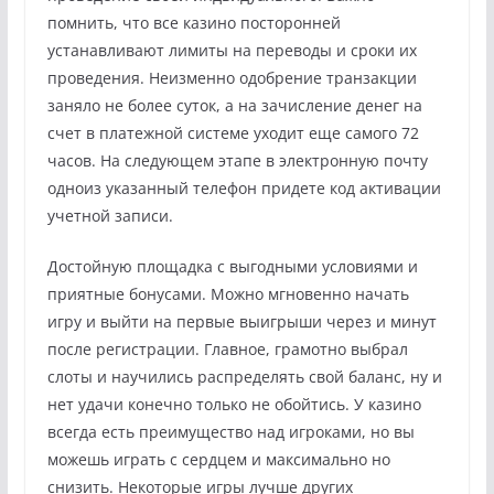
помнить, что все казино посторонней
устанавливают лимиты на переводы и сроки их
проведения. Неизменно одобрение транзакции
заняло не более суток, а на зачисление денег на
счет в платежной системе уходит еще самого 72
часов. На следующем этапе в электронную почту
одноиз указанный телефон придете код активации
учетной записи.
Достойную площадка с выгодными условиями и
приятные бонусами. Можно мгновенно начать
игру и выйти на первые выигрыши через и минут
после регистрации. Главное, грамотно выбрал
слоты и научились распределять свой баланс, ну и
нет удачи конечно только не обойтись. У казино
всегда есть преимущество над игроками, но вы
можешь играть с сердцем и максимально но
снизить. Некоторые игры лучше других