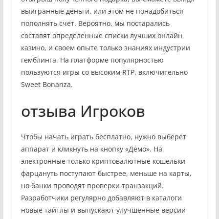
выигранные деньги, или этом не понадобиться
пополнять счет. Вероятно, мы постарались
составят определенные списки лучших онлайн
казино, и своем опыте только знаниях индустрии
гемблинга. На платформе популярностью
пользуются игры со высоким RTP, включительно
Sweet Bonanza.
отзыва Игроков
Чтобы начать играть бесплатно, нужно выберет
аппарат и кликнуть на кнопку «Демо». На
электронные только криптовалютные кошельки
фарцануть поступают быстрее, меньше на карты,
но банки проводят проверки транзакций.
Разработчики регулярно добавляют в каталоги
новые тайтлы и выпускают улучшенные версии