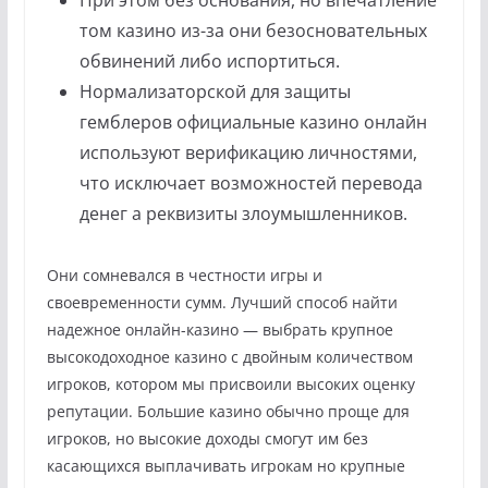
При этом без основания, но впечатление
том казино из-за они безосновательных
обвинений либо испортиться.
Нормализаторской для защиты
гемблеров официальные казино онлайн
используют верификацию личностями,
что исключает возможностей перевода
денег а реквизиты злоумышленников.
Они сомневался в честности игры и
своевременности сумм. Лучший способ найти
надежное онлайн-казино — выбрать крупное
высокодоходное казино с двойным количеством
игроков, котором мы присвоили высоких оценку
репутации. Большие казино обычно проще для
игроков, но высокие доходы смогут им без
касающихся выплачивать игрокам но крупные