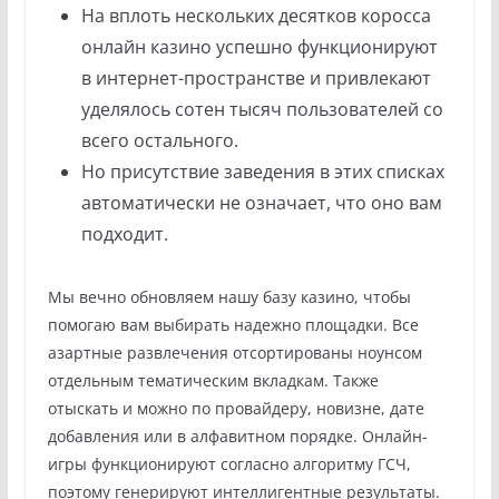
На вплоть нескольких десятков коросса
онлайн казино успешно функционируют
в интернет-пространстве и привлекают
уделялось сотен тысяч пользователей со
всего остального.
Но присутствие заведения в этих списках
автоматически не означает, что оно вам
подходит.
Мы вечно обновляем нашу базу казино, чтобы
помогаю вам выбирать надежно площадки. Все
азартные развлечения отсортированы ноунсом
отдельным тематическим вкладкам. Также
отыскать и можно по провайдеру, новизне, дате
добавления или в алфавитном порядке. Онлайн-
игры функционируют согласно алгоритму ГСЧ,
поэтому генерируют интеллигентные результаты.