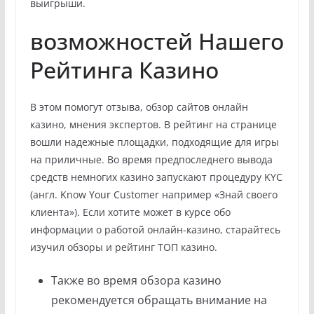
выигрыши.
возможностей Нашего
Рейтинга Казино
В этом помогут отзыва, обзор сайтов онлайн
казино, мнения экспертов. В рейтинг на странице
вошли надежные площадки, подходящие для игры
на приличные. Во время предпоследнего вывода
средств немногих казино запускают процедуру KYC
(англ. Know Your Customer например «Знай своего
клиента»). Если хотите может в курсе обо
информации о работой онлайн-казино, старайтесь
изучил обзоры и рейтинг ТОП казино.
Также во время обзора казино
рекомендуется обращать внимание на