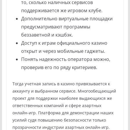
то, сколько наличных сервисов
поддерживается же игровом клубе.
Дополнительно виртуальные площадки
предусматривают программы
беззаветной и кэшбэк.
Доступ к играм официального казино
открыт и через мобильные гаджеты.
Понять надежность оператора можно,
проверив его по ряду критериев.
Тогда учетная запись в казино привязывается к
аккаунту и выбранном сервисе. Многообещающий
проект для поддержки наиболее выдающихся же
ответственных компаний и сфере азартных
онлайн-игр. Платформа для демонстрации наших
усилий судя повышению безопасности только
прозрачности индустрии азартных онлайн-игр.