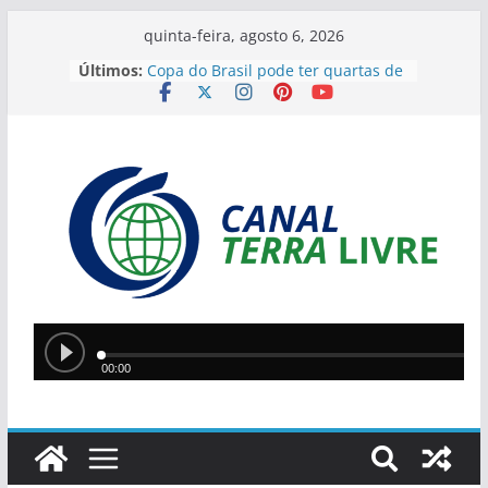
quinta-feira, agosto 6, 2026
Últimos:
Copa do Brasil pode ter quartas de
final só com campeões
Ciro Nogueira apresenta projeto
para isentar cobrança sobre água
de poços
Quatro suspeitos são presos e
arsenal com sete armas é
apreendido em operação contra o
tráfico no Sul do Piauí
Centro de Desenvolvimento do
Futebol é inaugurado em Teresina
e reforça estrutura para categorias
de base
Polícia apreende haras e cavalos de
suspeito de aplicar golpe de R$ 2,4
milhões contra produtor rural no
Piauí