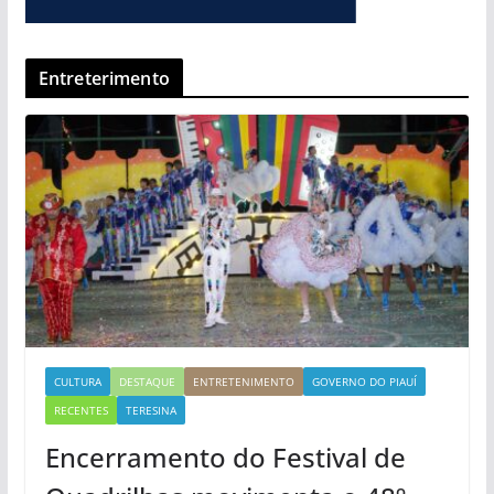
Entreterimento
CULTURA
DESTAQUE
ENTRETENIMENTO
GOVERNO DO PIAUÍ
RECENTES
TERESINA
Encerramento do Festival de