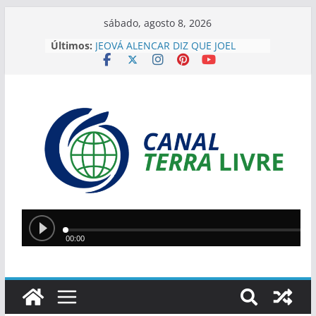
sábado, agosto 8, 2026
Últimos:
JEOVÁ ALENCAR DIZ QUE JOEL
RODRIGUES REPRESENTA
“GOVERNO DE VERDADE” E
DESTACA APOIO DO PIAUÍ
“EU HERDEI ISSO”, DIZ SÍLVIO AO
JUSTIFICAR DESAFIOS DA GESTÃO
EM TERESINA
SÍLVIO MENDES ELOGIA JOEL
RODRIGUES: ” JÁ ESTOU COM
CIÚMES. É MUITO MELHOR DO QUE
EU”
IMAGENS MOSTRAM MOMENTO
EM QUE PM LUTA CONTRA
ASSALTANTE NA ZONA SUDESTE
Silvio Mendes anuncia
reformulação do transporte
coletivo de Teresina com novos
modelos de veículos