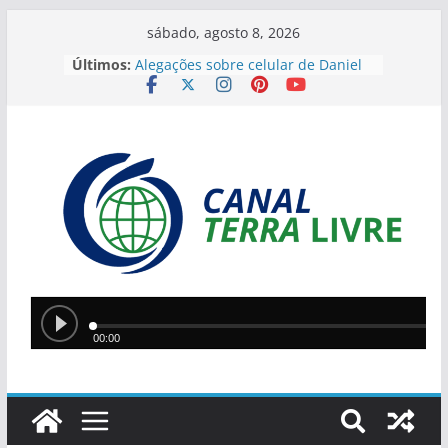
sábado, agosto 8, 2026
Últimos:
Alegações sobre celular de Daniel
Vorcaro levantam especulações
sobre Alexandre de Moraes
Ponte Metálica terá novo bloqueio
neste sábado para finalizar
manutenção
Operação da PM encontra
plantação de maconha e apreende
armas na zona rural de São
Raimundo Nonato
JEPIs 2026 movimentam Teresina
com disputas em 12 modalidades
neste fim de semana
Lula e Alcolumbre retomam diálogo
em encontro na casa de Alexandre
de Moraes