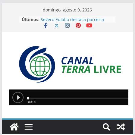
domingo, agosto 9, 2026
Últimos:
Severo Eulálio destaca parceria
entre Estado e município durante
agenda em Francinópolis
9º Feirão Solidário do MP3 terá
móveis e eletrônicos a partir de R$
20 em Teresina
Lula reage à revogação de visto de
embaixadora brasileira e endurece
tom com Trump
Prefeitura de Nazária entrega 34
motores de rabeta a pescadores
artesanais
Wilson Martins participa da 8ª
Festa do Vaqueiro em Santa Cruz
do Piauí