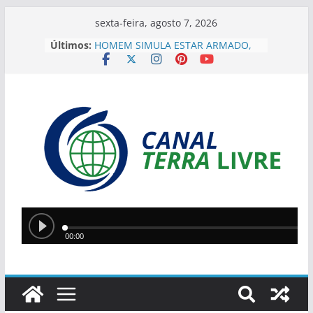
sexta-feira, agosto 7, 2026
Últimos:
HOMEM SIMULA ESTAR ARMADO,
ROUBA MOTOCICLETA, MAS É
PRESO NA ZONA SUL DE TERESINA
GRUPO SUSPEITO DE MANTER
MOTORISTA DE APLICATIVO EM
PORTA-MALAS É PRESO PELO 22°
DP NA ZONA NORTE
Suspeito de furtos e
arrombamentos é preso após
tentar fugir em Floriano
“DEUS FOI QUEM MOVEU A MINHA
VIDA”, DIZ GESSIVALDO LOPES
SOBRE PROJETO SOBRE ESPAÇOS
RELIGIOSOS
Teresina recebe etapa do Circuito
Piauí de Futevôlei com atletas de
três estados