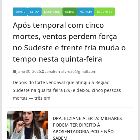
BRASIL
CLIMA
DESTAQUE
GERAL
NOTÍCIA
RECENTES
Após temporal com cinco
mortes, ventos perdem força
no Sudeste e frente fria muda o
tempo nesta quinta-feira
julho 30, 2026
canalterralivre20@gmail.com
Depois do forte vendaval que atingiu a Região
Sudeste na quarta-feira (29) e deixou cinco pessoas
mortas — três em
DRA. ELZIANE ALERTA: MILHARES
PODEM TER DIREITO À
APOSENTADORIA PCD E NÃO
SABEM