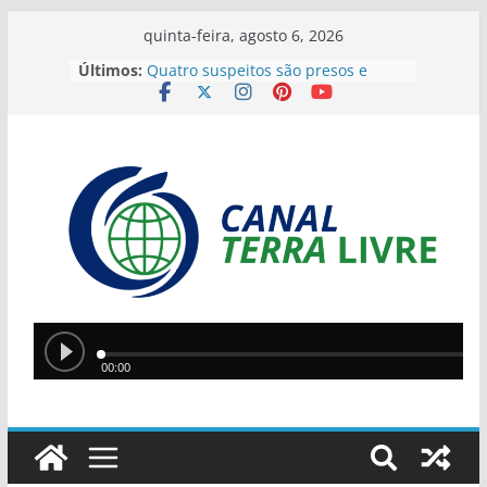
quinta-feira, agosto 6, 2026
Últimos:
Quatro suspeitos são presos e
arsenal com sete armas é
apreendido em operação contra o
tráfico no Sul do Piauí
Flávio Bolsonaro anuncia Alfredo
Gaspar como vice em chapa
presidencial do PL
Homem incendeia casa da ex-
companheira com filha de 13 anos
dentro do imóvel e foge após o
crime
Teresina lidera ranking nacional do
Ideb entre capitais e prepara nova
política de valorização na educação
Ciro Nogueira apresenta projeto
para isentar cobrança sobre água
de poços