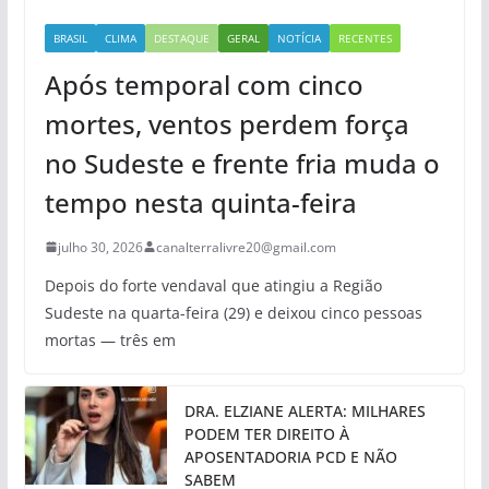
BRASIL
CLIMA
DESTAQUE
GERAL
NOTÍCIA
RECENTES
Após temporal com cinco
mortes, ventos perdem força
no Sudeste e frente fria muda o
tempo nesta quinta-feira
julho 30, 2026
canalterralivre20@gmail.com
Depois do forte vendaval que atingiu a Região
Sudeste na quarta-feira (29) e deixou cinco pessoas
mortas — três em
DRA. ELZIANE ALERTA: MILHARES
PODEM TER DIREITO À
APOSENTADORIA PCD E NÃO
SABEM