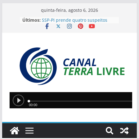
quinta-feira, agosto 6, 2026
Últimos:
SSP-PI prende quatro suspeitos
ligados a organização criminosa e
apreende drogas em Teresina
Comissão do TRE-PI inicia
preparação para auditoria das
urnas eletrônicas nas eleições de
2026
Criança de 4 anos escapa de
tragédia após linha com cerol
cortar seu pescoço em Parnaíba
Porto de Luís Correia inicia
transbordo de minério de ferro
para primeira exportação com
destino à China
Suspeito de tráfico de drogas e
tentativa de homicídio é preso
durante ação integrada em
Palmeirais