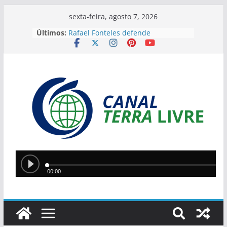
sexta-feira, agosto 7, 2026
Últimos:
Rafael Fonteles defende
financiamentos para acelerar
investimentos e obras no Piauí
Suspeito de assalto é preso
durante trabalho em obra na Zona
Norte de Teresina; operação
também apreende três
adolescentes
Operação contra o tráfico apreende
cocaína avaliada em mais de R$
200 mil em Teresina
Comerciantes fazem protesto e
cobram mais segurança no Centro
de Teresina
El Niño mantém calor intenso e
aumenta risco de queimadas no
Piauí