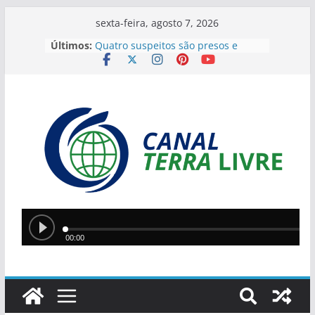
sexta-feira, agosto 7, 2026
Últimos:
Quatro suspeitos são presos e
arsenal com sete armas é
apreendido em operação contra o
tráfico no Sul do Piauí
Flávio Bolsonaro anuncia Alfredo
Gaspar como vice em chapa
presidencial do PL
Homem incendeia casa da ex-
companheira com filha de 13 anos
dentro do imóvel e foge após o
crime
Teresina lidera ranking nacional do
Ideb entre capitais e prepara nova
política de valorização na educação
Ciro Nogueira apresenta projeto
para isentar cobrança sobre água
de poços