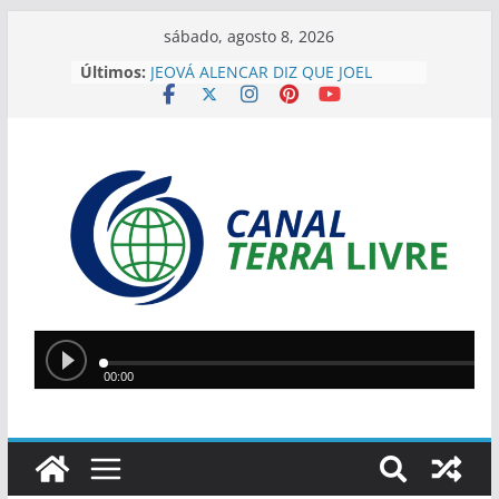
sábado, agosto 8, 2026
Últimos:
JEOVÁ ALENCAR DIZ QUE JOEL
RODRIGUES REPRESENTA
“GOVERNO DE VERDADE” E
DESTACA APOIO DO PIAUÍ
“EU HERDEI ISSO”, DIZ SÍLVIO AO
JUSTIFICAR DESAFIOS DA GESTÃO
EM TERESINA
SÍLVIO MENDES ELOGIA JOEL
RODRIGUES: ” JÁ ESTOU COM
CIÚMES. É MUITO MELHOR DO QUE
EU”
IMAGENS MOSTRAM MOMENTO
EM QUE PM LUTA CONTRA
ASSALTANTE NA ZONA SUDESTE
Silvio Mendes anuncia
reformulação do transporte
coletivo de Teresina com novos
modelos de veículos