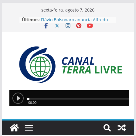
sexta-feira, agosto 7, 2026
Últimos:
Flávio Bolsonaro anuncia Alfredo
Gaspar como vice em chapa
presidencial do PL
Jovem é preso em Timon suspeito
de vender cigarros eletrônicos
anunciados pelas redes sociais
Dois homens são detidos durante
operação contra garimpo ilegal no
Sul do Piauí
Silvio Mendes anuncia início de
cirurgias por videolaparoscopia no
HUT após investimento de R$ 460
mil
Desembargador do TJPR diz que
Brasil “acabou” e afirma não ter
mais esperança diante do avanço
do crime