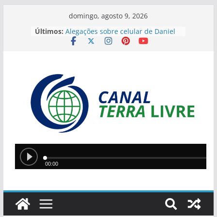
domingo, agosto 9, 2026
Últimos:
Alegações sobre celular de Daniel
Vorcaro levantam especulações
sobre Alexandre de Moraes
Ponte Metálica terá novo bloqueio
neste sábado para finalizar
manutenção
Operação da PM encontra
plantação de maconha e apreende
armas na zona rural de São
Raimundo Nonato
JEPIs 2026 movimentam Teresina
com disputas em 12 modalidades
neste fim de semana
Lula e Alcolumbre retomam diálogo
em encontro na casa de Alexandre
de Moraes