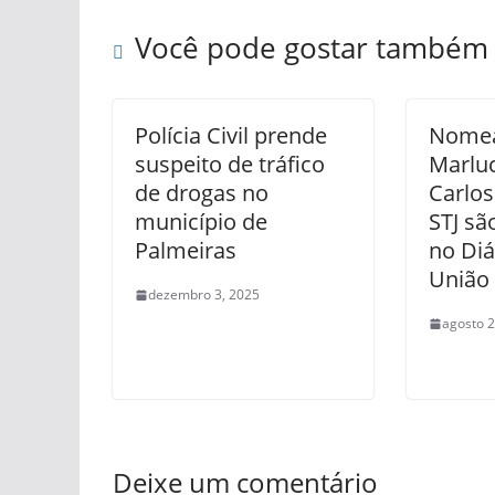
Você pode gostar também
Polícia Civil prende
Nomea
suspeito de tráfico
Marluc
de drogas no
Carlo
município de
STJ sã
Palmeiras
no Diá
União
dezembro 3, 2025
agosto 2
Deixe um comentário