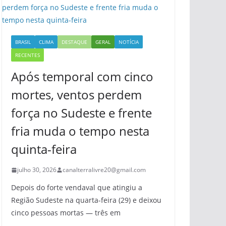
BRASIL
CLIMA
DESTAQUE
GERAL
NOTÍCIA
RECENTES
Após temporal com cinco
mortes, ventos perdem
força no Sudeste e frente
fria muda o tempo nesta
quinta-feira
julho 30, 2026
canalterralivre20@gmail.com
Depois do forte vendaval que atingiu a
Região Sudeste na quarta-feira (29) e deixou
cinco pessoas mortas — três em