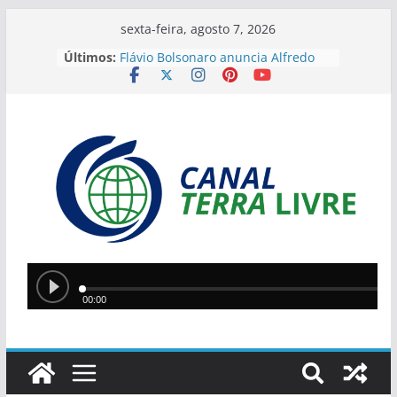
sexta-feira, agosto 7, 2026
Últimos:
Flávio Bolsonaro anuncia Alfredo
Gaspar como vice em chapa
presidencial do PL
Jovem é preso em Timon suspeito
de vender cigarros eletrônicos
anunciados pelas redes sociais
Dois homens são detidos durante
operação contra garimpo ilegal no
Sul do Piauí
Silvio Mendes anuncia início de
cirurgias por videolaparoscopia no
HUT após investimento de R$ 460
mil
Desembargador do TJPR diz que
Brasil “acabou” e afirma não ter
mais esperança diante do avanço
do crime