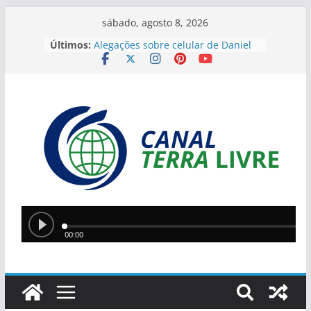
sábado, agosto 8, 2026
Últimos:
Alegações sobre celular de Daniel
Vorcaro levantam especulações
sobre Alexandre de Moraes
Ponte Metálica terá novo bloqueio
neste sábado para finalizar
manutenção
Operação da PM encontra
plantação de maconha e apreende
armas na zona rural de São
Raimundo Nonato
JEPIs 2026 movimentam Teresina
com disputas em 12 modalidades
neste fim de semana
Lula e Alcolumbre retomam diálogo
em encontro na casa de Alexandre
de Moraes