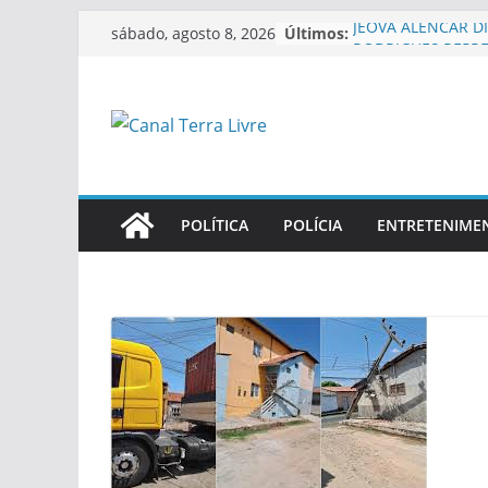
Últimos:
JEOVÁ ALENCAR DI
sábado, agosto 8, 2026
RODRIGUES REPR
“GOVERNO DE VER
DESTACA APOIO D
“EU HERDEI ISSO”,
JUSTIFICAR DESAF
EM TERESINA
SÍLVIO MENDES EL
RODRIGUES: ” JÁ
POLÍTICA
POLÍCIA
ENTRETENIME
CIÚMES. É MUITO
EU”
IMAGENS MOSTR
EM QUE PM LUTA
ASSALTANTE NA 
Silvio Mendes anu
reformulação do t
coletivo de Teres
modelos de veícul