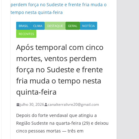
BRASIL
CLIMA
DESTAQUE
GERAL
NOTÍCIA
RECENTES
Após temporal com cinco
mortes, ventos perdem
força no Sudeste e frente
fria muda o tempo nesta
quinta-feira
julho 30, 2026
canalterralivre20@gmail.com
Depois do forte vendaval que atingiu a
Região Sudeste na quarta-feira (29) e deixou
cinco pessoas mortas — três em