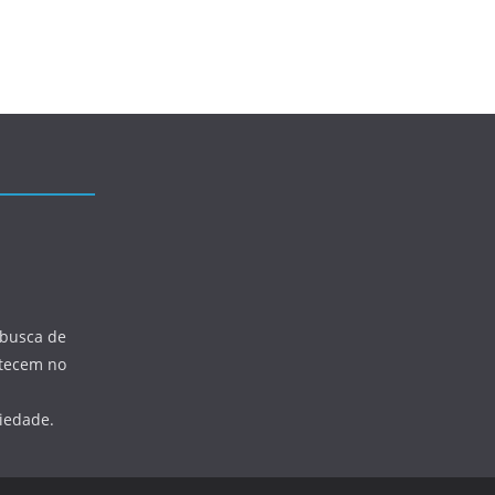
 busca de
ntecem no
ciedade.