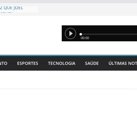
Z QUE JOEL
ESENTA
DADE” E
O PIAUÍ
 DIZ SÍLVIO AO
IOS DA GESTÃO
OGIA JOEL
 ESTOU COM
NTO
ESPORTES
TECNOLOGIA
SAÚDE
ÚLTIMAS NOT
 MELHOR DO QUE
AM MOMENTO
 CONTRA
ZONA SUDESTE
ncia
ransporte
ina com novos
os