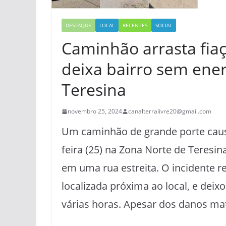
DESTAQUE
LOCAL
RECENTES
SOCIAL
Caminhão arrasta fiaç
deixa bairro sem ene
Teresina
novembro 25, 2024
canalterralivre20@gmail.com
Um caminhão de grande porte cau
feira (25) na Zona Norte de Teresina
em uma rua estreita. O incidente r
localizada próxima ao local, e deix
várias horas. Apesar dos danos mate