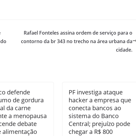
e
Rafael Fonteles assina ordem de serviço para o
ado
contorno da br 343 no trecho na área urbana da
cidade.
co defende
PF investiga ataque
umo de gordura
hacker a empresa que
al da carne
conecta bancos ao
nte a menopausa
sistema do Banco
acende debate
Central; prejuízo pode
e alimentação
chegar a R$ 800