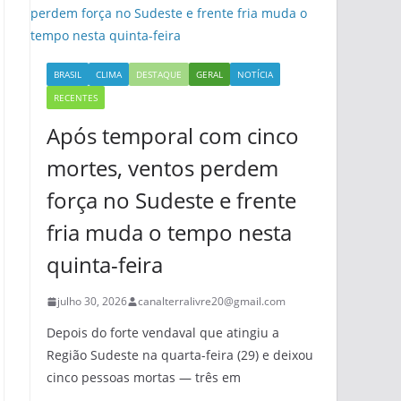
BRASIL
CLIMA
DESTAQUE
GERAL
NOTÍCIA
RECENTES
Após temporal com cinco
mortes, ventos perdem
força no Sudeste e frente
fria muda o tempo nesta
quinta-feira
julho 30, 2026
canalterralivre20@gmail.com
Depois do forte vendaval que atingiu a
Região Sudeste na quarta-feira (29) e deixou
cinco pessoas mortas — três em