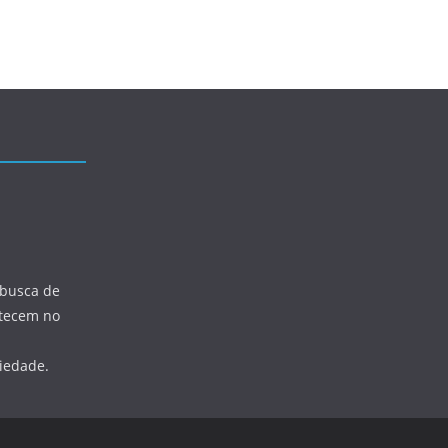
 busca de
ntecem no
ciedade.