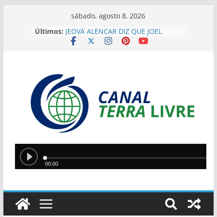
sábado, agosto 8, 2026
Silvio Mendes anuncia
Últimos:
reformulação do transporte
coletivo de Teresina com novos
modelos de veículos
JEOVÁ ALENCAR DIZ QUE JOEL
RODRIGUES REPRESENTA
“GOVERNO DE VERDADE” E
DESTACA APOIO DO PIAUÍ
“EU HERDEI ISSO”, DIZ SÍLVIO AO
JUSTIFICAR DESAFIOS DA GESTÃO
EM TERESINA
SÍLVIO MENDES ELOGIA JOEL
RODRIGUES: ” JÁ ESTOU COM
CIÚMES. É MUITO MELHOR DO QUE
EU”
IMAGENS MOSTRAM MOMENTO
EM QUE PM LUTA CONTRA
ASSALTANTE NA ZONA SUDESTE