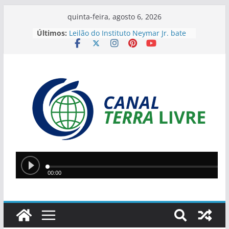
quinta-feira, agosto 6, 2026
Últimos:
Leilão do Instituto Neymar Jr. bate
recorde e arrecada mais de R$ 21
milhões para projetos sociais
Copa do Brasil pode ter quartas de
final só com campeões
Dois trabalhadores são resgatados
de condições análogas à escravidão
na zona rural de José de Freitas
Ponte Metálica entre Teresina e
Timon será interditada nesta sexta-
feira para manutenção
Mais de 78 mil agricultores do Piauí
podem renegociar dívidas rurais
com descontos de até 90%