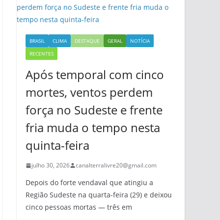
BRASIL
CLIMA
DESTAQUE
GERAL
NOTÍCIA
RECENTES
Após temporal com cinco
mortes, ventos perdem
força no Sudeste e frente
fria muda o tempo nesta
quinta-feira
julho 30, 2026
canalterralivre20@gmail.com
Depois do forte vendaval que atingiu a
Região Sudeste na quarta-feira (29) e deixou
cinco pessoas mortas — três em