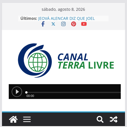
sábado, agosto 8, 2026
Últimos:
JEOVÁ ALENCAR DIZ QUE JOEL
RODRIGUES REPRESENTA
“GOVERNO DE VERDADE” E
DESTACA APOIO DO PIAUÍ
“EU HERDEI ISSO”, DIZ SÍLVIO AO
JUSTIFICAR DESAFIOS DA GESTÃO
EM TERESINA
SÍLVIO MENDES ELOGIA JOEL
RODRIGUES: ” JÁ ESTOU COM
CIÚMES. É MUITO MELHOR DO QUE
EU”
IMAGENS MOSTRAM MOMENTO
EM QUE PM LUTA CONTRA
ASSALTANTE NA ZONA SUDESTE
Silvio Mendes anuncia
reformulação do transporte
coletivo de Teresina com novos
modelos de veículos