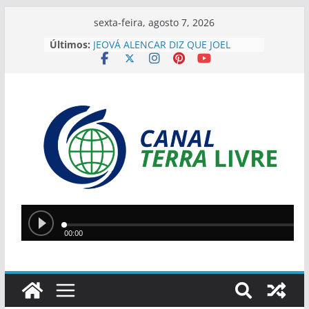
sexta-feira, agosto 7, 2026
Últimos:
JEOVÁ ALENCAR DIZ QUE JOEL
RODRIGUES REPRESENTA
“GOVERNO DE VERDADE” E
DESTACA APOIO DO PIAUÍ
“EU HERDEI ISSO”, DIZ SÍLVIO AO
JUSTIFICAR DESAFIOS DA GESTÃO
EM TERESINA
SÍLVIO MENDES ELOGIA JOEL
RODRIGUES: ” JÁ ESTOU COM
CIÚMES. É MUITO MELHOR DO QUE
EU”
IMAGENS MOSTRAM MOMENTO
EM QUE PM LUTA CONTRA
ASSALTANTE NA ZONA SUDESTE
Silvio Mendes anuncia
reformulação do transporte
coletivo de Teresina com novos
modelos de veículos