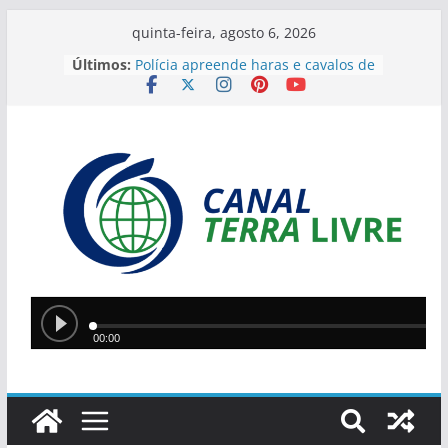
quinta-feira, agosto 6, 2026
Últimos:
Polícia apreende haras e cavalos de
suspeito de aplicar golpe de R$ 2,4
milhões contra produtor rural no
Piauí
Teresina lidera ranking nacional do
Ideb entre capitais e prepara nova
política de valorização na educação
Ciro Nogueira apresenta projeto
para isentar cobrança sobre água
de poços
Quatro suspeitos são presos e
arsenal com sete armas é
apreendido em operação contra o
tráfico no Sul do Piauí
Centro de Desenvolvimento do
Futebol é inaugurado em Teresina
e reforça estrutura para categorias
de base