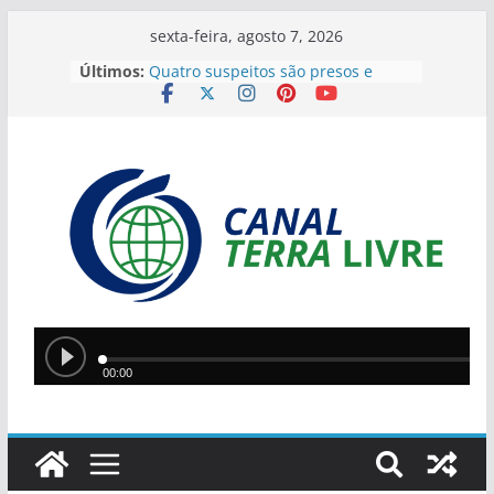
sexta-feira, agosto 7, 2026
Últimos:
Quatro suspeitos são presos e
arsenal com sete armas é
apreendido em operação contra o
tráfico no Sul do Piauí
Flávio Bolsonaro anuncia Alfredo
Gaspar como vice em chapa
presidencial do PL
Homem incendeia casa da ex-
companheira com filha de 13 anos
dentro do imóvel e foge após o
crime
Teresina lidera ranking nacional do
Ideb entre capitais e prepara nova
política de valorização na educação
Ciro Nogueira apresenta projeto
para isentar cobrança sobre água
de poços