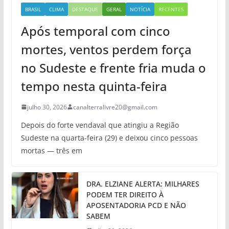
BRASIL
CLIMA
DESTAQUE
GERAL
NOTÍCIA
RECENTES
Após temporal com cinco
mortes, ventos perdem força
no Sudeste e frente fria muda o
tempo nesta quinta-feira
julho 30, 2026
canalterralivre20@gmail.com
Depois do forte vendaval que atingiu a Região
Sudeste na quarta-feira (29) e deixou cinco pessoas
mortas — três em
DRA. ELZIANE ALERTA: MILHARES
PODEM TER DIREITO À
APOSENTADORIA PCD E NÃO
SABEM