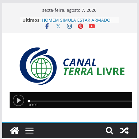
sexta-feira, agosto 7, 2026
Últimos:
HOMEM SIMULA ESTAR ARMADO,
ROUBA MOTOCICLETA, MAS É
PRESO NA ZONA SUL DE TERESINA
GRUPO SUSPEITO DE MANTER
MOTORISTA DE APLICATIVO EM
PORTA-MALAS É PRESO PELO 22°
DP NA ZONA NORTE
Suspeito de furtos e
arrombamentos é preso após
tentar fugir em Floriano
“DEUS FOI QUEM MOVEU A MINHA
VIDA”, DIZ GESSIVALDO LOPES
SOBRE PROJETO SOBRE ESPAÇOS
RELIGIOSOS
Teresina recebe etapa do Circuito
Piauí de Futevôlei com atletas de
três estados