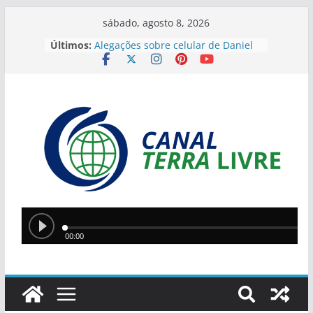
sábado, agosto 8, 2026
Últimos:
Alegações sobre celular de Daniel
Vorcaro levantam especulações
sobre Alexandre de Moraes
Ponte Metálica terá novo bloqueio
neste sábado para finalizar
manutenção
Operação da PM encontra
plantação de maconha e apreende
armas na zona rural de São
Raimundo Nonato
JEPIs 2026 movimentam Teresina
com disputas em 12 modalidades
neste fim de semana
Lula e Alcolumbre retomam diálogo
em encontro na casa de Alexandre
de Moraes