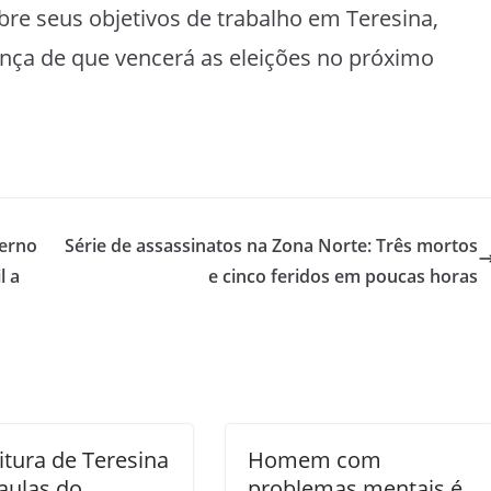
re seus objetivos de trabalho em Teresina,
iança de que vencerá as eleições no próximo
verno
Série de assassinatos na Zona Norte: Três mortos
l a
e cinco feridos em poucas horas
itura de Teresina
Homem com
aulas do
problemas mentais é