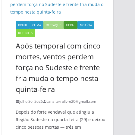
BRASIL
CLIMA
DESTAQUE
GERAL
NOTÍCIA
RECENTES
Após temporal com cinco
mortes, ventos perdem
força no Sudeste e frente
fria muda o tempo nesta
quinta-feira
julho 30, 2026
canalterralivre20@gmail.com
Depois do forte vendaval que atingiu a
Região Sudeste na quarta-feira (29) e deixou
cinco pessoas mortas — três em