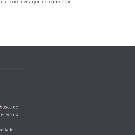
a próxima vez que eu comentar.
 busca de
ntecem no
ciedade.