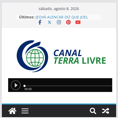
sábado, agosto 8, 2026
Últimos:
JEOVÁ ALENCAR DIZ QUE JOEL
RODRIGUES REPRESENTA
“GOVERNO DE VERDADE” E
DESTACA APOIO DO PIAUÍ
“EU HERDEI ISSO”, DIZ SÍLVIO AO
JUSTIFICAR DESAFIOS DA GESTÃO
EM TERESINA
SÍLVIO MENDES ELOGIA JOEL
RODRIGUES: ” JÁ ESTOU COM
CIÚMES. É MUITO MELHOR DO QUE
EU”
IMAGENS MOSTRAM MOMENTO
EM QUE PM LUTA CONTRA
ASSALTANTE NA ZONA SUDESTE
Silvio Mendes anuncia
reformulação do transporte
coletivo de Teresina com novos
modelos de veículos