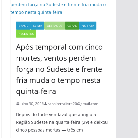
BRASIL
CLIMA
DESTAQUE
GERAL
NOTÍCIA
RECENTES
Após temporal com cinco
mortes, ventos perdem
força no Sudeste e frente
fria muda o tempo nesta
quinta-feira
julho 30, 2026
canalterralivre20@gmail.com
Depois do forte vendaval que atingiu a
Região Sudeste na quarta-feira (29) e deixou
cinco pessoas mortas — três em