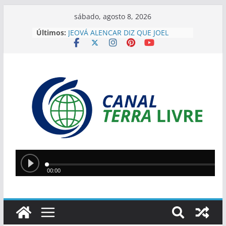
sábado, agosto 8, 2026
Últimos:
JEOVÁ ALENCAR DIZ QUE JOEL
RODRIGUES REPRESENTA
“GOVERNO DE VERDADE” E
DESTACA APOIO DO PIAUÍ
“EU HERDEI ISSO”, DIZ SÍLVIO AO
JUSTIFICAR DESAFIOS DA GESTÃO
EM TERESINA
SÍLVIO MENDES ELOGIA JOEL
RODRIGUES: ” JÁ ESTOU COM
CIÚMES. É MUITO MELHOR DO QUE
EU”
IMAGENS MOSTRAM MOMENTO
EM QUE PM LUTA CONTRA
ASSALTANTE NA ZONA SUDESTE
Silvio Mendes anuncia
reformulação do transporte
coletivo de Teresina com novos
modelos de veículos