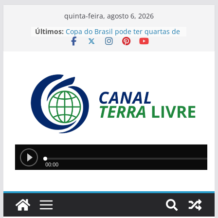
quinta-feira, agosto 6, 2026
Últimos:
Copa do Brasil pode ter quartas de
final só com campeões
Ciro Nogueira apresenta projeto
para isentar cobrança sobre água
de poços
Quatro suspeitos são presos e
arsenal com sete armas é
apreendido em operação contra o
tráfico no Sul do Piauí
Centro de Desenvolvimento do
Futebol é inaugurado em Teresina
e reforça estrutura para categorias
de base
Polícia apreende haras e cavalos de
suspeito de aplicar golpe de R$ 2,4
milhões contra produtor rural no
Piauí