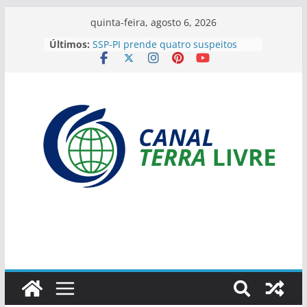
quinta-feira, agosto 6, 2026
Últimos:
SSP-PI prende quatro suspeitos
ligados a organização criminosa e
apreende drogas em Teresina
Comissão do TRE-PI inicia
preparação para auditoria das
urnas eletrônicas nas eleições de
2026
Criança de 4 anos escapa de
tragédia após linha com cerol
cortar seu pescoço em Parnaíba
Porto de Luís Correia inicia
transbordo de minério de ferro
para primeira exportação com
destino à China
Suspeito de tráfico de drogas e
tentativa de homicídio é preso
durante ação integrada em
Palmeirais