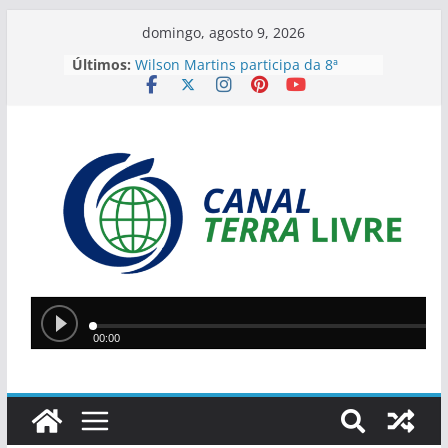
domingo, agosto 9, 2026
Últimos:
Wilson Martins participa da 8ª
Festa do Vaqueiro em Santa Cruz
do Piauí
Candidatos ao Governo do Piauí
participam de primeiro debate
eleitoral neste domingo
9º Feirão Solidário do MP3 terá
móveis e eletrônicos a partir de R$
20 em Teresina
Lula reage à revogação de visto de
embaixadora brasileira e endurece
tom com Trump
Prefeitura de Nazária entrega 34
motores de rabeta a pescadores
artesanais