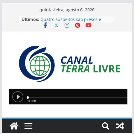
quinta-feira, agosto 6, 2026
Últimos:
Quatro suspeitos são presos e
arsenal com sete armas é
apreendido em operação contra o
tráfico no Sul do Piauí
Flávio Bolsonaro anuncia Alfredo
Gaspar como vice em chapa
presidencial do PL
Homem incendeia casa da ex-
companheira com filha de 13 anos
dentro do imóvel e foge após o
crime
Teresina lidera ranking nacional do
Ideb entre capitais e prepara nova
política de valorização na educação
Ciro Nogueira apresenta projeto
para isentar cobrança sobre água
de poços