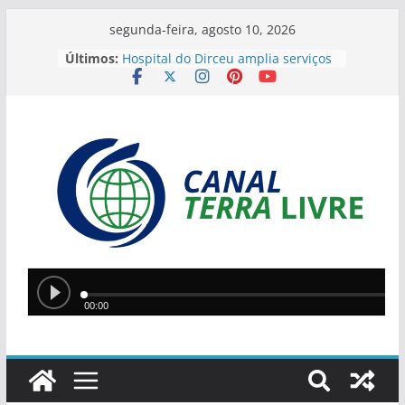
segunda-feira, agosto 10, 2026
Últimos:
Hospital do Dirceu amplia serviços
e passa a oferecer cirurgias
urológicas e endoscopia
Banco Central estuda conectar Pix
a sistemas de pagamentos
instantâneos de outros países
PASSAGEIROS FICAM FERIDOS APÓS
ÔNIBUS SAIR DA PISTA E CAIR EM
ÁREA DE MATA NA BR-343
Corregedoria da PM apura conduta
de cabo preso após denúncia de
agressão em Teresina
Anvisa flexibiliza regras e permite
venda de medicamentos em
plataformas digitais