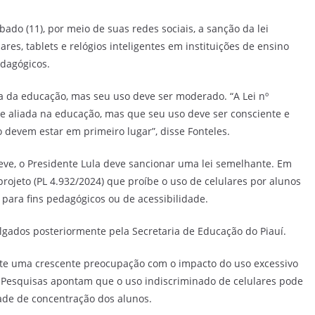
ado (11), por meio de suas redes sociais, a sanção da lei
res, tablets e relógios inteligentes em instituições de ensino
edagógicos.
a da educação, mas seu uso deve ser moderado. “A Lei nº
e aliada na educação, mas que seu uso deve ser consciente e
 devem estar em primeiro lugar”, disse Fonteles.
reve, o Presidente Lula deve sancionar uma lei semelhante. Em
ojeto (PL 4.932/2024) que proíbe o uso de celulares por alunos
 para fins pedagógicos ou de acessibilidade.
ulgados posteriormente pela Secretaria de Educação do Piauí.
lete uma crescente preocupação com o impacto do uso excessivo
r. Pesquisas apontam que o uso indiscriminado de celulares pode
ade de concentração dos alunos.