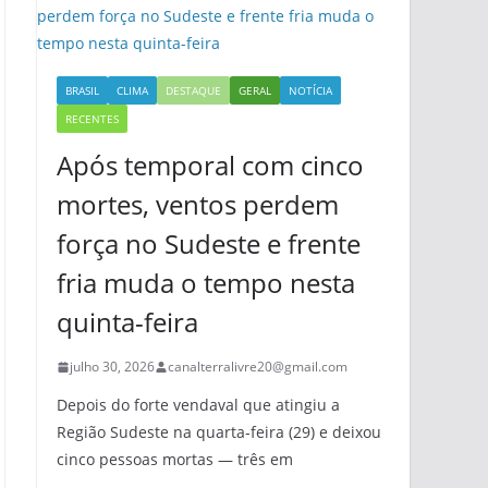
BRASIL
CLIMA
DESTAQUE
GERAL
NOTÍCIA
RECENTES
Após temporal com cinco
mortes, ventos perdem
força no Sudeste e frente
fria muda o tempo nesta
quinta-feira
julho 30, 2026
canalterralivre20@gmail.com
Depois do forte vendaval que atingiu a
Região Sudeste na quarta-feira (29) e deixou
cinco pessoas mortas — três em