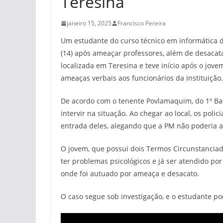
Teresina
janeiro 15, 2025
Francisco Pereira
Um estudante do curso técnico em informática do I
(14) após ameaçar professores, além de desacatar
localizada em Teresina e teve início após o jove
ameaças verbais aos funcionários da instituição.
De acordo com o tenente Povlamaquim, do 1º Bata
intervir na situação. Ao chegar ao local, os pol
entrada deles, alegando que a PM não poderia a
O jovem, que possui dois Termos Circunstanciad
ter problemas psicológicos e já ser atendido po
onde foi autuado por ameaça e desacato.
O caso segue sob investigação, e o estudante pod