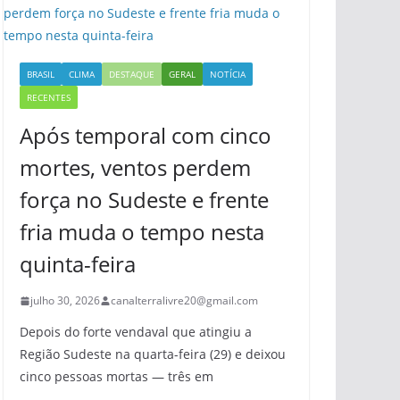
BRASIL
CLIMA
DESTAQUE
GERAL
NOTÍCIA
RECENTES
Após temporal com cinco
mortes, ventos perdem
força no Sudeste e frente
fria muda o tempo nesta
quinta-feira
julho 30, 2026
canalterralivre20@gmail.com
Depois do forte vendaval que atingiu a
Região Sudeste na quarta-feira (29) e deixou
cinco pessoas mortas — três em