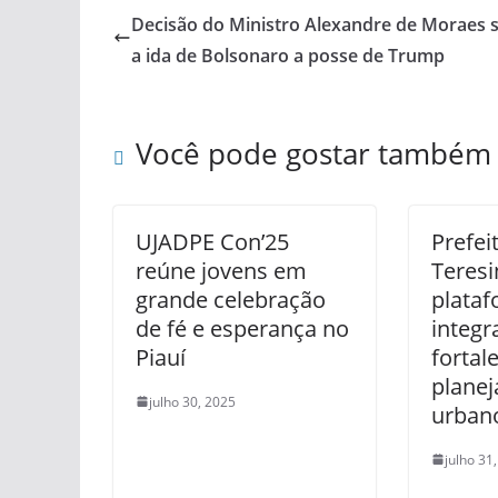
Decisão do Ministro Alexandre de Moraes 
a ida de Bolsonaro a posse de Trump
Você pode gostar também
UJADPE Con’25
Prefei
reúne jovens em
Teresi
grande celebração
plataf
de fé e esperança no
integr
Piauí
fortal
plane
julho 30, 2025
urban
julho 31