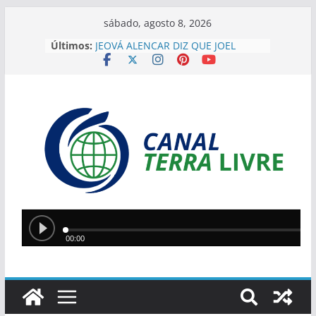
sábado, agosto 8, 2026
Últimos:
JEOVÁ ALENCAR DIZ QUE JOEL
RODRIGUES REPRESENTA
“GOVERNO DE VERDADE” E
DESTACA APOIO DO PIAUÍ
“EU HERDEI ISSO”, DIZ SÍLVIO AO
JUSTIFICAR DESAFIOS DA GESTÃO
EM TERESINA
SÍLVIO MENDES ELOGIA JOEL
RODRIGUES: ” JÁ ESTOU COM
CIÚMES. É MUITO MELHOR DO QUE
EU”
IMAGENS MOSTRAM MOMENTO
EM QUE PM LUTA CONTRA
ASSALTANTE NA ZONA SUDESTE
Silvio Mendes anuncia
reformulação do transporte
coletivo de Teresina com novos
modelos de veículos