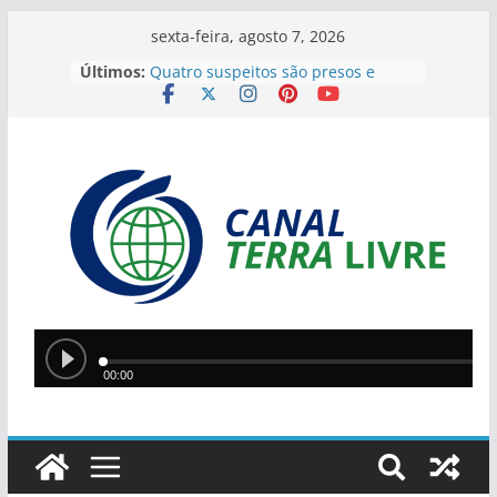
sexta-feira, agosto 7, 2026
Últimos:
Quatro suspeitos são presos e
arsenal com sete armas é
apreendido em operação contra o
tráfico no Sul do Piauí
Flávio Bolsonaro anuncia Alfredo
Gaspar como vice em chapa
presidencial do PL
Homem incendeia casa da ex-
companheira com filha de 13 anos
dentro do imóvel e foge após o
crime
Teresina lidera ranking nacional do
Ideb entre capitais e prepara nova
política de valorização na educação
Ciro Nogueira apresenta projeto
para isentar cobrança sobre água
de poços