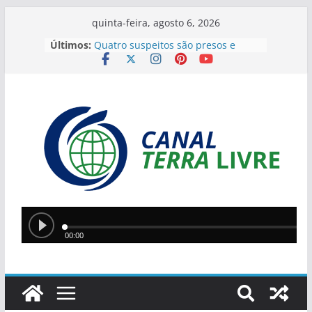
quinta-feira, agosto 6, 2026
Últimos:
Quatro suspeitos são presos e
arsenal com sete armas é
apreendido em operação contra o
tráfico no Sul do Piauí
Flávio Bolsonaro anuncia Alfredo
Gaspar como vice em chapa
presidencial do PL
Homem incendeia casa da ex-
companheira com filha de 13 anos
dentro do imóvel e foge após o
crime
Teresina lidera ranking nacional do
Ideb entre capitais e prepara nova
política de valorização na educação
Ciro Nogueira apresenta projeto
para isentar cobrança sobre água
de poços