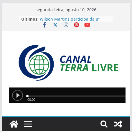
segunda-feira, agosto 10, 2026
Últimos:
Wilson Martins participa da 8ª
Festa do Vaqueiro em Santa Cruz
do Piauí
Candidatos ao Governo do Piauí
participam de primeiro debate
eleitoral neste domingo
9º Feirão Solidário do MP3 terá
móveis e eletrônicos a partir de R$
20 em Teresina
Lula reage à revogação de visto de
embaixadora brasileira e endurece
tom com Trump
Prefeitura de Nazária entrega 34
motores de rabeta a pescadores
artesanais