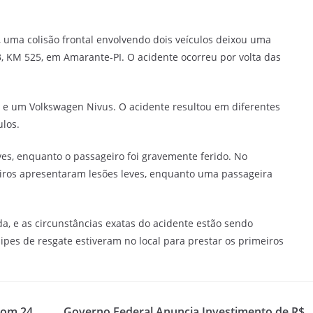
, uma colisão frontal envolvendo dois veículos deixou uma
43, KM 525, em Amarante-PI. O acidente ocorreu por volta das
 e um Volkswagen Nivus. O acidente resultou em diferentes
ulos.
ves, enquanto o passageiro foi gravemente ferido. No
iros apresentaram lesões leves, enquanto uma passageira
da, e as circunstâncias exatas do acidente estão sendo
uipes de resgate estiveram no local para prestar os primeiros
com 24
Governo Federal Anuncia Investimento de R$