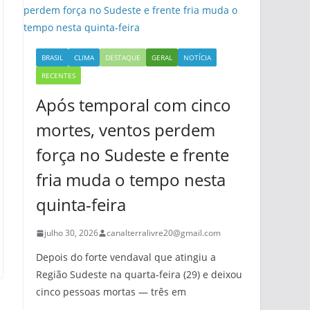
BRASIL
CLIMA
DESTAQUE
GERAL
NOTÍCIA
RECENTES
Após temporal com cinco
mortes, ventos perdem
força no Sudeste e frente
fria muda o tempo nesta
quinta-feira
julho 30, 2026
canalterralivre20@gmail.com
Depois do forte vendaval que atingiu a
Região Sudeste na quarta-feira (29) e deixou
cinco pessoas mortas — três em