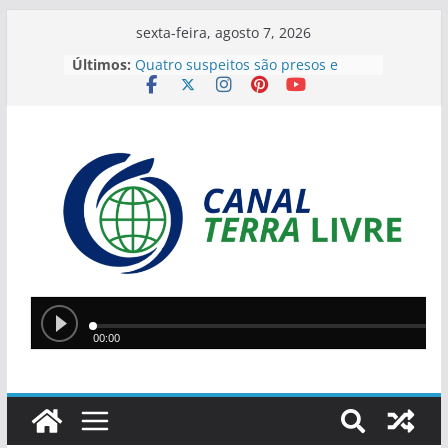
sexta-feira, agosto 7, 2026
Últimos:
Quatro suspeitos são presos e
arsenal com sete armas é
apreendido em operação contra o
tráfico no Sul do Piauí
Flávio Bolsonaro anuncia Alfredo
Gaspar como vice em chapa
presidencial do PL
Homem incendeia casa da ex-
companheira com filha de 13 anos
dentro do imóvel e foge após o
crime
Teresina lidera ranking nacional do
Ideb entre capitais e prepara nova
política de valorização na educação
Ciro Nogueira apresenta projeto
para isentar cobrança sobre água
de poços