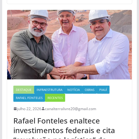
DESTAQUE
INFRAESTRUTURA
NOTÍCIA
OBRAS
PIAUÍ
RAFAEL FONTELES
RECENTES
julho 22, 2026
canalterralivre20@gmail.com
Rafael Fonteles enaltece
investimentos federais e cita