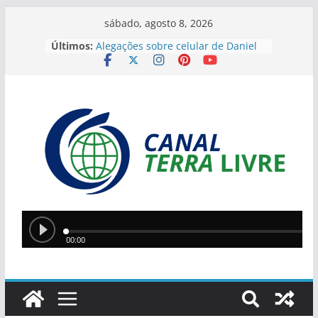
sábado, agosto 8, 2026
Últimos:
Alegações sobre celular de Daniel
Vorcaro levantam especulações
sobre Alexandre de Moraes
Ponte Metálica terá novo bloqueio
neste sábado para finalizar
manutenção
Operação da PM encontra
plantação de maconha e apreende
armas na zona rural de São
Raimundo Nonato
JEPIs 2026 movimentam Teresina
com disputas em 12 modalidades
neste fim de semana
Lula e Alcolumbre retomam diálogo
em encontro na casa de Alexandre
de Moraes