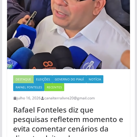
DESTAQUE
ELEIÇÕES
GOVERNO DO PIAUÍ
NOTÍCIA
RAFAEL FONTELES
RECENTES
julho 16, 2026
canalterralivre20@gmail.com
Rafael Fonteles diz que
pesquisas refletem momento e
evita comentar cenários da