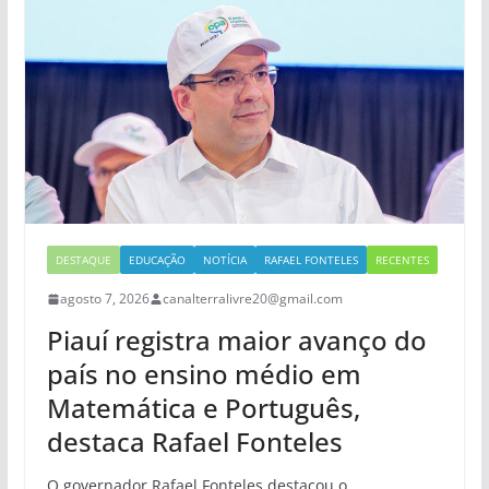
DESTAQUE
EDUCAÇÃO
NOTÍCIA
RAFAEL FONTELES
RECENTES
agosto 7, 2026
canalterralivre20@gmail.com
Piauí registra maior avanço do
país no ensino médio em
Matemática e Português,
destaca Rafael Fonteles
O governador Rafael Fonteles destacou o