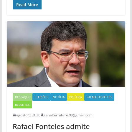
Read More
DESTAQUE
ELEIÇÕES
NOTÍCIA
POLÍTICA
RAFAEL FONTELES
RECENTES
agosto 5, 2026
canalterralivre20@gmail.com
Rafael Fonteles admite