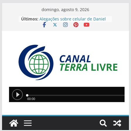
domingo, agosto 9, 2026
Últimos:
Alegações sobre celular de Daniel
Vorcaro levantam especulações
sobre Alexandre de Moraes
Ponte Metálica terá novo bloqueio
neste sábado para finalizar
manutenção
Operação da PM encontra
plantação de maconha e apreende
armas na zona rural de São
Raimundo Nonato
JEPIs 2026 movimentam Teresina
com disputas em 12 modalidades
neste fim de semana
Lula e Alcolumbre retomam diálogo
em encontro na casa de Alexandre
de Moraes