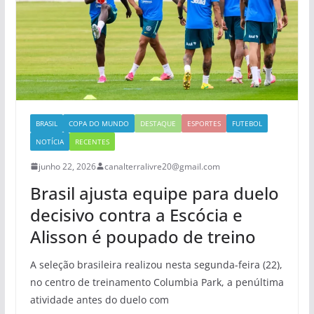
BRASIL
COPA DO MUNDO
DESTAQUE
ESPORTES
FUTEBOL
NOTÍCIA
RECENTES
junho 22, 2026
canalterralivre20@gmail.com
Brasil ajusta equipe para duelo
decisivo contra a Escócia e
Alisson é poupado de treino
A seleção brasileira realizou nesta segunda-feira (22),
no centro de treinamento Columbia Park, a penúltima
atividade antes do duelo com