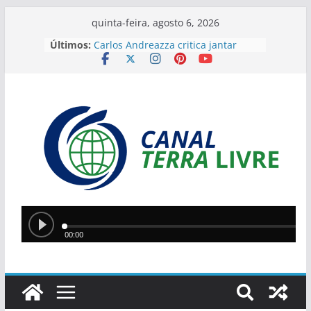
quinta-feira, agosto 6, 2026
Últimos:
Carlos Andreazza critica jantar
entre Lula, Alcolumbre e ministros
do STF: “Isso não é normal”, diz
comentarista
Dois trabalhadores são resgatados
de condições análogas à escravidão
na zona rural de José de Freitas
Ponte Metálica entre Teresina e
Timon será interditada nesta sexta-
feira para manutenção
Mais de 78 mil agricultores do Piauí
podem renegociar dívidas rurais
com descontos de até 90%
Leilão do Instituto Neymar Jr. bate
recorde e arrecada mais de R$ 21
milhões para projetos sociais