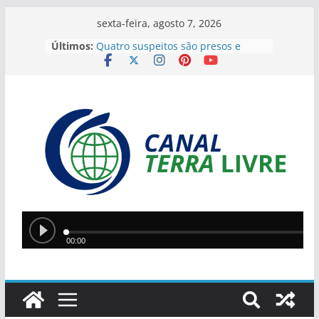
sexta-feira, agosto 7, 2026
Últimos:
Quatro suspeitos são presos e
arsenal com sete armas é
apreendido em operação contra o
tráfico no Sul do Piauí
Flávio Bolsonaro anuncia Alfredo
Gaspar como vice em chapa
presidencial do PL
Homem incendeia casa da ex-
companheira com filha de 13 anos
dentro do imóvel e foge após o
crime
Teresina lidera ranking nacional do
Ideb entre capitais e prepara nova
política de valorização na educação
Ciro Nogueira apresenta projeto
para isentar cobrança sobre água
de poços