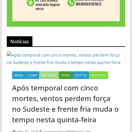
Notícias
BRASIL
CLIMA
DESTAQUE
GERAL
NOTÍCIA
RECENTES
Após temporal com cinco
mortes, ventos perdem força
no Sudeste e frente fria muda o
tempo nesta quinta-feira
julho 30, 2026
canalterralivre20@gmail.com