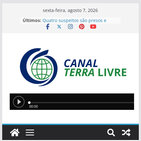
sexta-feira, agosto 7, 2026
Últimos:
Quatro suspeitos são presos e
arsenal com sete armas é
apreendido em operação contra o
tráfico no Sul do Piauí
Flávio Bolsonaro anuncia Alfredo
Gaspar como vice em chapa
presidencial do PL
Homem incendeia casa da ex-
companheira com filha de 13 anos
dentro do imóvel e foge após o
crime
Teresina lidera ranking nacional do
Ideb entre capitais e prepara nova
política de valorização na educação
Ciro Nogueira apresenta projeto
para isentar cobrança sobre água
de poços